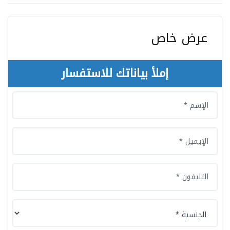
عرض خاص
إملأ بياناتك للاستفسار