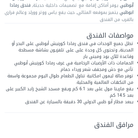
أبوظبي
يوفر أماكن إقامة مع تصميمات داخلية حديثة,
فندق رمادا
ابوظبي
يتميز بموقعه المثالي, حيث يقع ياس ووتر وورلد وعالم فراري
بالقرب من الفندق
مواصفات الفندق
تطل جميع الوحدات في فندق رمادا كورنيش أبوظبي على البحر أو
المدينة, وتحتوي كل وحدة على على تلفزيون بشاشة مسطحة
وقاعدة للآي بود وميني بار.
الحمامات ذات الأرضيات الرخامية في غرف رمادا كورنيش أبوظبي
تأتي مع دش ومجفف شعر ورداء حمام.
توفر صالة ليمون امكانية تناول الطعام طوال اليوم مجموعة واسعة
من النكهات العالمية والمحلية.
يقع مارينا مول على بعد 6.1 كم ويقع مسجد الشيخ زايد الكبير على
بعد 14.5 كم.
يبعد مطار أبو ظبي الدولي 30 دقيقة بالسيارة عن الفندق.
مرافق الفندق