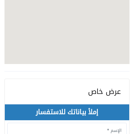
عرض خاص
إملأ بياناتك للاستفسار