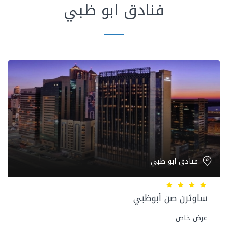
فنادق ابو ظبي
فنادق ابو ظبي
ساوثرن صن أبوظبي
عرض خاص