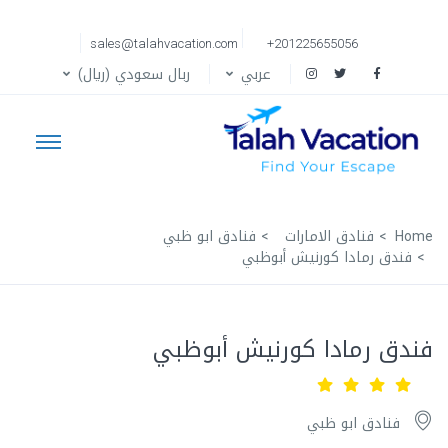
sales@talahvacation.com
+201225655056
عربي
ربال سعودي (ريال)
Home
فنادق الامارات
فنادق ابو ظبي
فندق رمادا كورنيش أبوظبي
فندق رمادا كورنيش أبوظبي
فنادق ابو ظبي