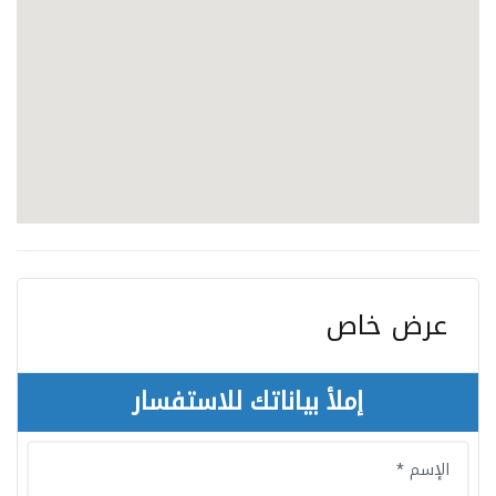
عرض خاص
إملأ بياناتك للاستفسار