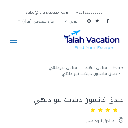
sales@talahvacation.com
+201225655056
عربي
ربال سعودي (ريال)
Home
فنادق الهند
فنادق نيودلهي
فندق فانسون ديلايت نيو دلهي
فندق فانسون ديلايت نيو دلهي
فنادق نيودلهي