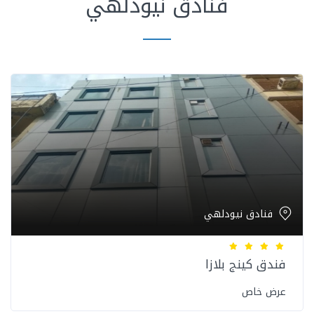
فنادق نيودلهي
فنادق نيودلهي
فندق كينج بلازا
عرض خاص