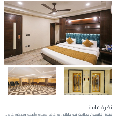
نظرة عامة
فندق فانسون ديلايت نيو دلهي
به غرف مميزه وأنيقه وديكور خاص,