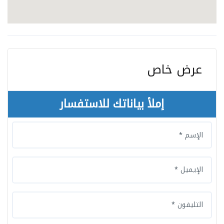
عرض خاص
إملأ بياناتك للاستفسار