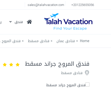
sales@talahvacation.com
+201225655056
فندق
ر
Home
فنادق عمان
فنادق مسقط
فندق المروج 
فندق المروج جراند مسقط
فنادق مسقط