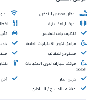
مكان مخصص للتدخين
واى 
مركز ليافة بدنية
افطار
تنظيف جاف للملابس
تأجير
مرافق لذوى الاحتياجات الخاصة
خدمة
مستودع للحقائب
مكتب 
موقف سيارات لذوى الاحتياجات
طفايا
الخاصة
جرس انذار
أمن ع
مناشف المسبح / الشاطئ