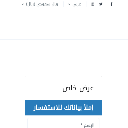
عربي
ربال سعودي (ريال)
عرض خاص
إملأ بياناتك للاستفسار