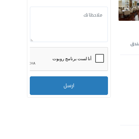
ندق
ارسل