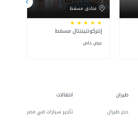
فنادق مسقط
فن
إنتركونتيننتال مسقط
هيلت
الخوي
عرض خاص
عرض 
طيران
انتقالات
حجز طيران
تأجير سيارات في مصر