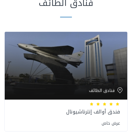
فنادق الطائف
فنادق الطائف
فندق أوالف إنترناشيونال
عرض خاص