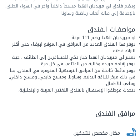
ويضم
فندق
لي
مريديان الهدا
مسبحاً داخلياً وآخر في الهواء الطلق,
بالإضافة إلى صالة ألعاب رياضية وساونا
مواصفات الفندق
لو ميريديان الهدا يضم 111 غرفة.
يوفر هذا الفندق العديد من المرافق في الموقع لإرضاء حتى أكثر
النزلاء فطنة.
يعتبر لي ميريديان الهدا خيار ذكي للمسافرين إلى الطائف ، حيث
يوفر إقامة مريحة وخالية من المتاعب في كل مرة.
يوفر قائمة كاملة من المرافق الترفيهية المتوفرة في الفندق, بما
في ذلك مركز للياقة البدنية, وساونا, ومسبح خارجي, ومسبح داخلي,
وملعب للأطفال.
يتحدث موظفوا الإستقبال بالفندق اللغتين العربية والإنجليزية.
مرافق الفندق
مكان مخصص للتدخين