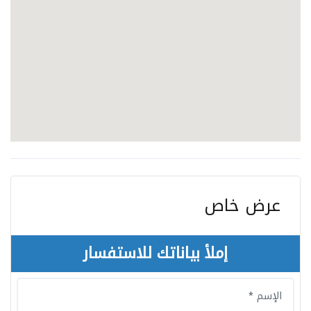
عرض خاص
إملأ بياناتك للاستفسار