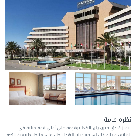
نظرة عامة
يتميز فندق
ميريديان الهدا
بوقوعه على أعلى قمة جبلية في
الطائف ولذلك فإن
لي مريديان الهدا
يطل على مناظر طبيعية رائعة