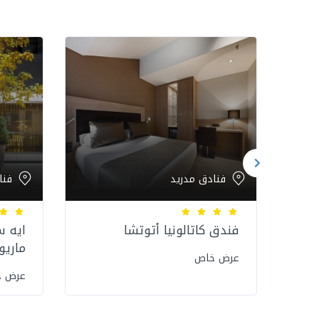
فنادق مدريد
فنا
فندق كاتالونيا أتوتشا
ايه س
ماريو
عرض خاص
عرض 