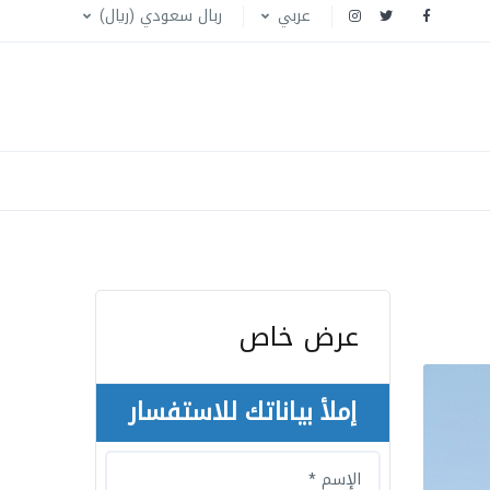
عربي
ربال سعودي (ريال)
عرض خاص
إملأ بياناتك للاستفسار