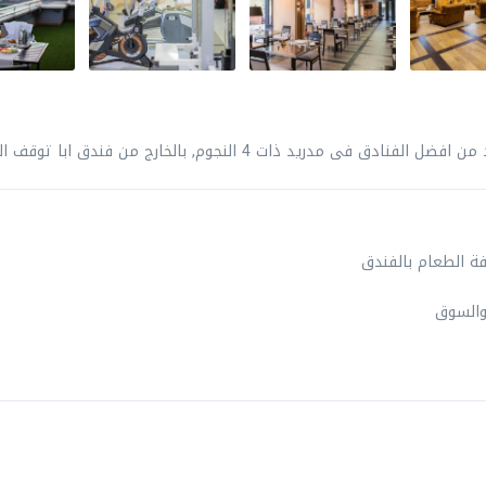
يقع فندق ابا مدريد في مدينة سالامانكا بمدريد, و هو واحد من افضل الفنادق فى مدريد ذات 4 النجوم, بالخارج 
ة الطعام بالفندق
​والسوق