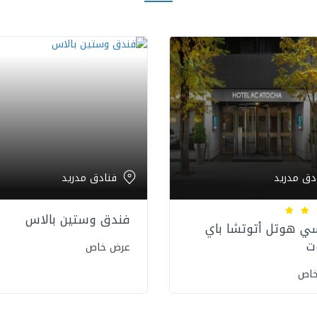
دق مدريد
فنادق مدريد
فندق وستين بالاس
ي هوتل أتوتشا باي
ت
عرض خاص
خاص