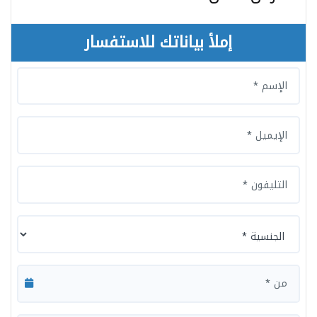
إملأ بياناتك للاستفسار