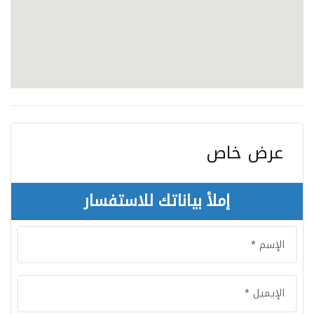
عرض خاص
إملأ بياناتك للاستفسار