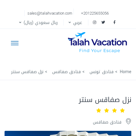
sales@talahvacation.com
+201225655056
عربي
ربال سعودي (ريال)
Home
فنادق تونس
فنادق صفاقس
نزل صفاقس سنتر
نزل صفاقس سنتر
فنادق صفاقس