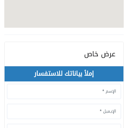
عرض خاص
إملأ بياناتك للاستفسار