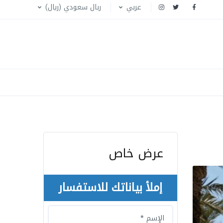
عربي
ربال سعودي (ريال)
عرض خاص
إملأ بياناتك للاستفسار