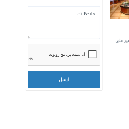
ير على
ارسل