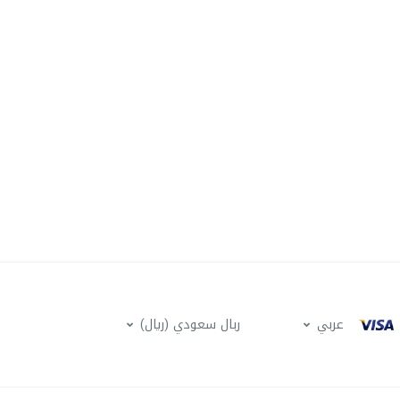
عربي
ربال سعودي (ريال)