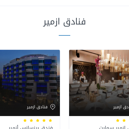
فنادق ازمير
دق ازمير
فنادق ازمير
ازمير سمارت
فندق رينسانس أزمير