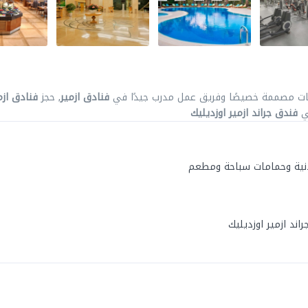
ات مصممة خصيصًا وفريق عمل مدرب جيدًا في
فنادق ازمير
, حجز
فنادق ازم
في
فندق جراند ازمير اوزديليك
لبدنية وحمامات سباحة ومطعم