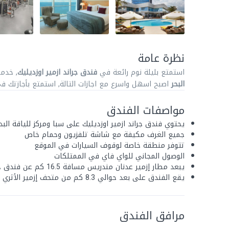
نظرة عامة
استمتع بليلة نوم رائعة في
فندق جراند ازمير اوزديليك
, خدم
البحر
اصبح اسهل واسرع مع اجازات التالة, استمتع بأجازتك 
مواصفات الفندق
يحتوي فندق جراند ازمير اوزديليك على سبا ومركز للياقة ا
جميع الغرف مكيفة مع شاشة تلفزيون وحمام خاص
تتوفر منطقة خاصة لوقوف السيارات في الموقع
الوصول المجاني للواي فاي في الممتلكات
يبعد مطار إزمير عدنان مندريس مسافة 16.5 كم عن فندق جراند ازمير اوزديليك
يقع الفندق على بعد حوالي 8.3 كم من متحف إزمير الأثري
مرافق الفندق