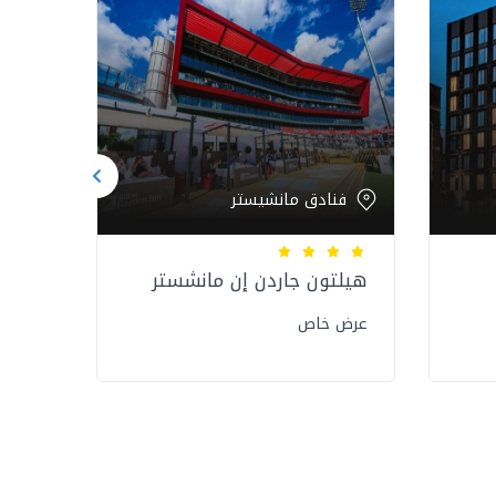
فنادق مانشيستر
فن
هيلتون جاردن إن مانشستر
حياة
عرض خاص
عرض 