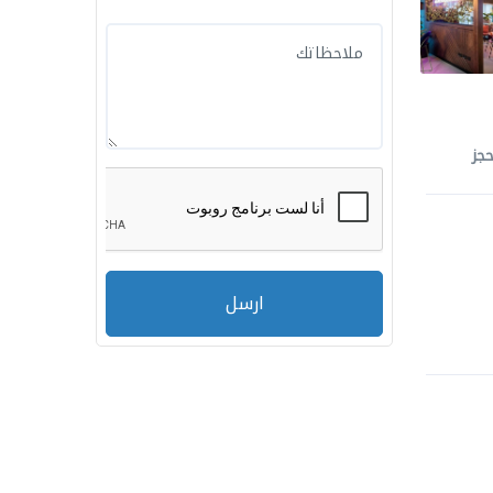
جز
ارسل