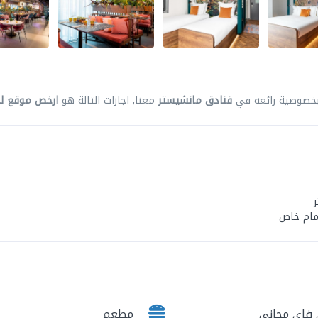
 بخصوصية رائعه في
فنادق مانشيستر
معنا, اجازات التالة هو
ارخص موقع لح
مام خاص
فاى مجانى
مطعم