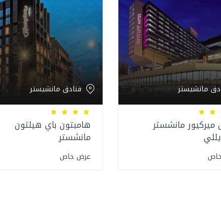
دق مانشيستر
فنادق مانشيستر
ميركيور مانشستر
هامبتون باي هيلتون
يللي
مانشستر
خاص
عرض خاص