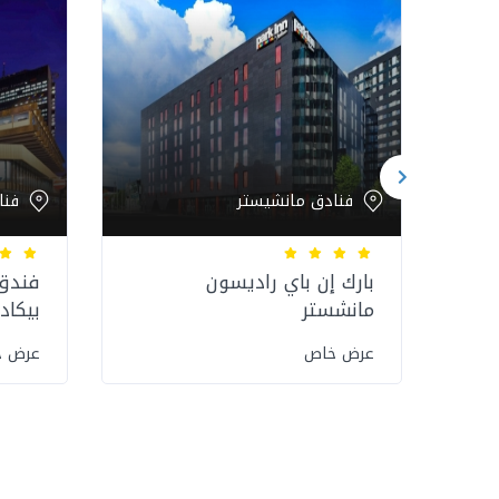
فنادق مانشيستر
فنا
بارك إن باي راديسون
فندق 
مانشستر
بيكاد
عرض خاص
عرض 