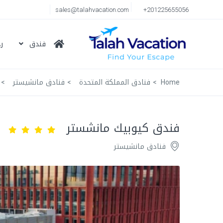
sales@talahvacation.com
+201225655056
فندق
ر
Home
فنادق المملكة المتحدة
فنادق مانشيستر
فندق كيوبيك مانشستر
فنادق مانشيستر