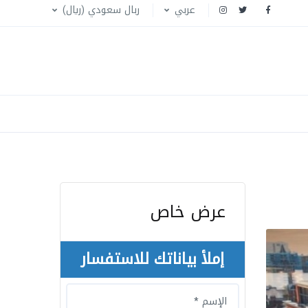
عربي
ربال سعودي (ريال)
عرض خاص
إملأ بياناتك للاستفسار