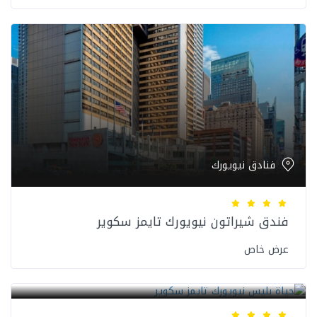
فنادق نيويورك
فندق شيراتون نيويورك تايمز سكوير
عرض خاص
فنادق نيويورك