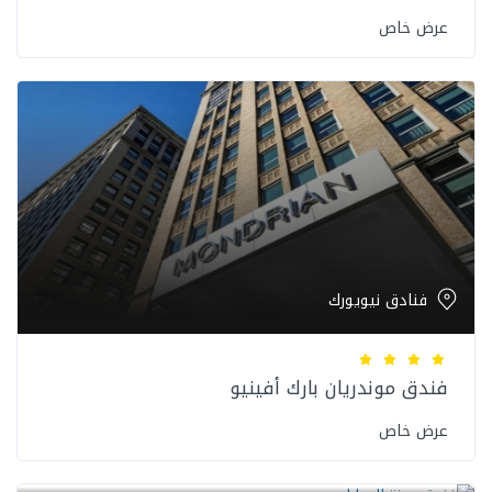
عرض خاص
فنادق نيويورك
فندق موندريان بارك أفينيو
عرض خاص
فنادق نيويورك