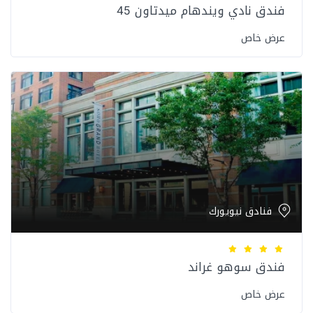
فندق نادي ويندهام ميدتاون 45
عرض خاص
فنادق نيويورك
فندق سوهو غراند
عرض خاص