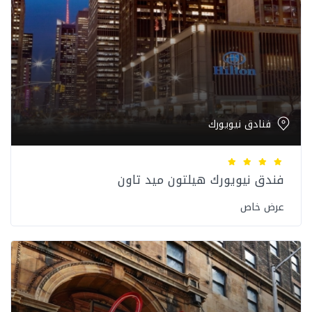
فنادق نيويورك
فندق نيويورك هيلتون ميد تاون
عرض خاص