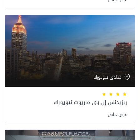
فنادق نيويورك
ريزيدنس إن باي ماريوت نيويورك
عرض خاص