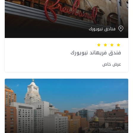
فنادق نيويورك
فندق فريهاند نيويورك
عرض خاص