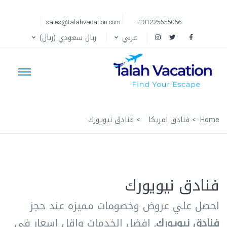
sales@talahvacation.com
+201225655056
عربي
ربال سعودي (ريال)
Home
فنادق امريكا
فنادق نيويورك
فنادق نيويورك
احصل علي عروض وخصومات مميزه عند حجز
فنادق نيويورك
, افضل الخدمات واقل اسعار في