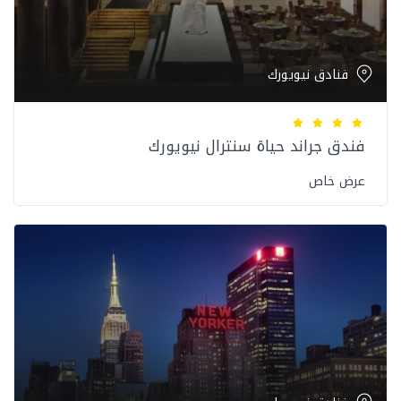
فنادق نيويورك
فندق جراند حياة سنترال نيويورك
عرض خاص