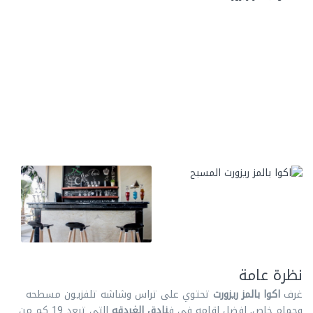
نظرة عامة
غرف
اكوا بالمز ريزورت
تحتوي على تراس وشاشه تلفزيون مسطحه
وحمام خاص, افضل اقامه في ف
نادق الغردقه
التي تبعد 19 كم من