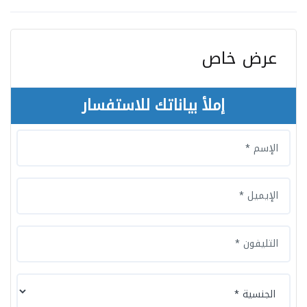
عرض خاص
إملأ بياناتك للاستفسار