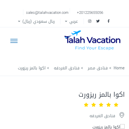
sales@talahvacation.com
+201225655056
عربي
ربال سعودي (ريال)
Home
فنادق مصر
فنادق الغردقه
اكوا بالمز ريزورت
اكوا بالمز ريزورت
فنادق الغردقه