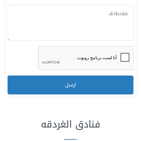
ارسل
فنادق الغردقه