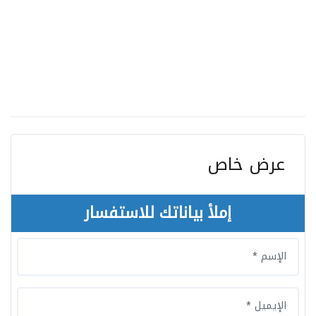
عرض خاص
إملأ بياناتك للاستفسار