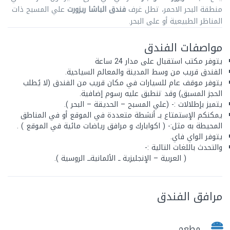
منطقة البحر الاحمر، تطل غرف
فندق الباشا ريزورت
علي المسبح ذات
المناظر الطبيعية أو على البحر.
مواصفات الفندق
يتوفر مكتب استقبال على مدار 24 ساعة
الفندق قريب من وسط المدينة والمعالم السياحية.
يتوفر موقف عام للسيارات في مكان قريب من الفندق (لا يُطلب
الحجز المسبق) وقد تنطبق عليه رسوم إضافية.
يتميز بإطلالات :- (علي المسبح – الحديقة – البحر ).
يمكنكم الإستمتاع بــ أنشطة متعددة في الموقع أو في المناطق
المحيطة به مثل:- ( اكوابارك و مرافق رياضات مائية في الموقع ) .
يتوفر الواي فاي.
والتحدث باللغات التالية :-
( العربية – الإنجليزية ــ الألمانيةـــ الروسية ).
مرافق الفندق
مطعم