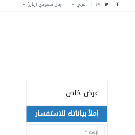
عربي
ربال سعودي (ريال)
عرض خاص
إملأ بياناتك للاستفسار