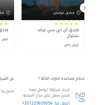
فنادق مومباى
فنا
فندق آي تي سي جراند
فندق 
سنترال
عرض 
عرض خاص
تحتاج مساعدة اجازات التالة ؟
عن الشرك
لديك اسئلة؟ تواصل معنا
اتصل بنا
فنحن نعمل على مدار الساعة
اتصل بنا:
+201225655056