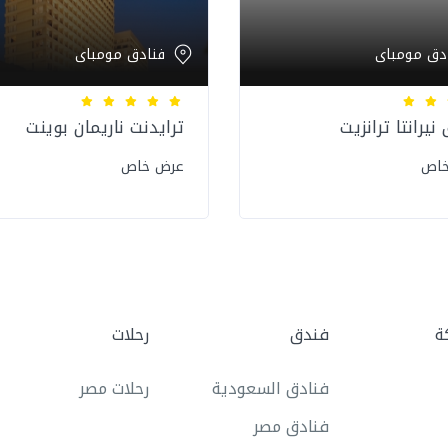
دق مومباى
فنادق مومباى
نيرانتا ترانزيت
ترايدنت ناريمان بوينت
خاص
عرض خاص
ة
فندق
رحلات
فنادق السعودية
رحلات مصر
فنادق مصر