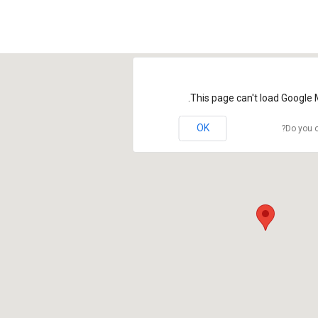
This page can't load Google 
OK
Do you o