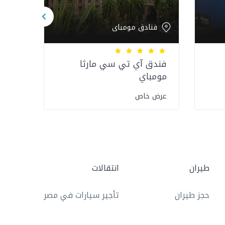
فنادق مومباى
فن
فندق آي تي سي مارثا
فندق 
مومباي
عرض 
عرض خاص
طيران
انتقالات
حجز طيران
تأجير سيارات في مصر