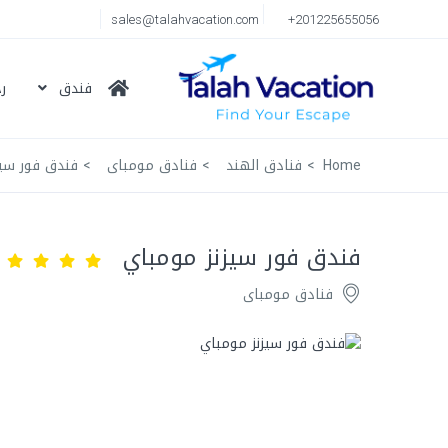
sales@talahvacation.com
+201225655056
فندق
ر
Home
فنادق الهند
فنادق مومباى
فندق فور سيز
فندق فور سيزنز مومباي
فنادق مومباى