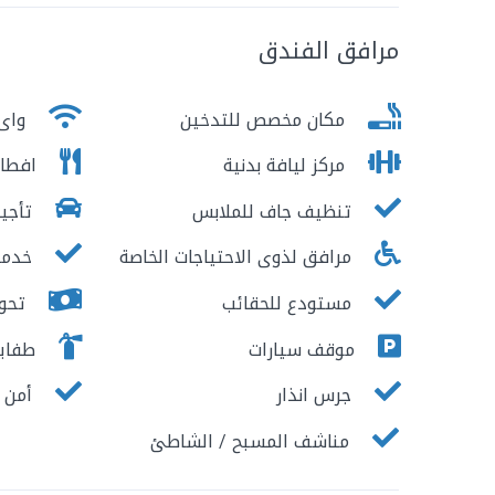
مرافق الفندق
مكان مخصص للتدخين
واى 
مركز ليافة بدنية
افطار
تنظيف جاف للملابس
تأجير
مرافق لذوى الاحتياجات الخاصة
خدمة
مستودع للحقائب
تحوي
موقف سيارات
طفايا
جرس انذار
أمن ع
مناشف المسبح / الشاطئ