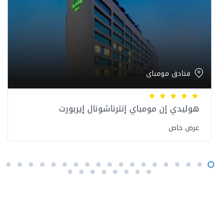
فنادق مومباى
هوليدي إن مومباي إنترناشونال إيربورت
عرض خاص