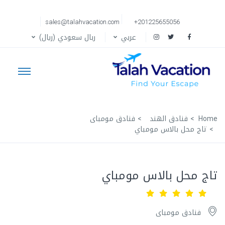
sales@talahvacation.com
+201225655056
عربي
ربال سعودي (ريال)
Home
فنادق الهند
فنادق مومباى
تاج محل بالاس مومباي
تاج محل بالاس مومباي
فنادق مومباى