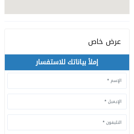
عرض خاص
إملأ بياناتك للاستفسار