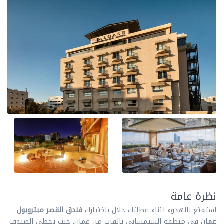
نظرة عامة
استمتع بالهدوء اثناء عطلتك خلال باختيارك
فندق
القصر ميتروبول
عمان
في منطقه الشيمساني بالقرب من عمان, حيث يحظي الضيوف