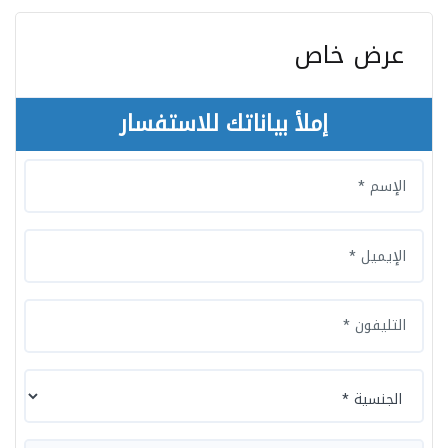
عرض خاص
إملأ بياناتك للاستفسار