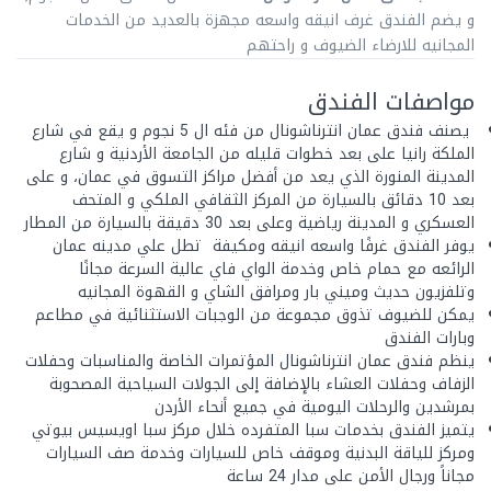
و يضم الفندق غرف انيقه واسعه مجهزة بالعديد من الخدمات
المجانيه للارضاء الضيوف و راحتهم
مواصفات الفندق
يصنف فندق عمان انترناشونال من فئه ال 5 نجوم و يقع في شارع
الملكة رانيا على بعد خطوات قليله من الجامعة الأردنية و شارع
المدينة المنورة الذي يعد من أفضل مراكز التسوق في عمان، و على
بعد 10 دقائق بالسيارة من المركز الثقافي الملكي و المتحف
العسكري و المدينة رياضية وعلى بعد 30 دقيقة بالسيارة من المطار
يوفر الفندق غرفًا واسعه انيقه ومكيفة تطل علي مدينه عمان
الرائعه مع حمام خاص وخدمة الواي فاي عالية السرعة مجانًا
وتلفزيون حديث وميني بار ومرافق الشاي و القهوة المجانيه
يمكن للضيوف تذوق مجموعة من الوجبات الاستثنائية في مطاعم
وبارات الفندق
ينظم فندق عمان انترناشونال المؤتمرات الخاصة والمناسبات وحفلات
الزفاف وحفلات العشاء بالإضافة إلى الجولات السياحية المصحوبة
بمرشدين والرحلات اليومية في جميع أنحاء الأردن
يتميز الفندق بخدمات سبا المتفرده خلال مركز سبا اويسيس بيوتي
ومركز للياقة البدنية وموقف خاص للسيارات وخدمة صف السيارات
مجاناً ورجال الأمن على مدار 24 ساعة