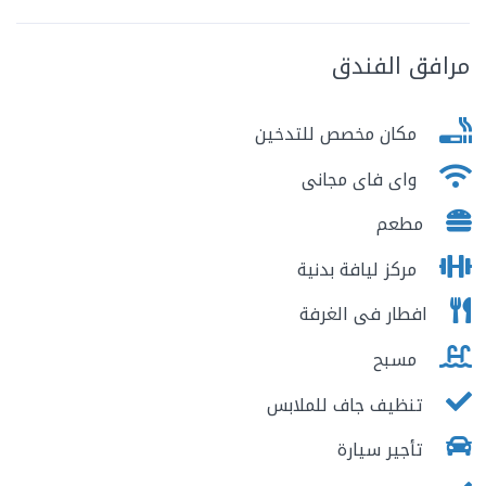
مرافق الفندق
مكان مخصص للتدخين
واى فاى مجانى
مطعم
مركز ليافة بدنية
افطار فى الغرفة
مسبح
تنظيف جاف للملابس
تأجير سيارة