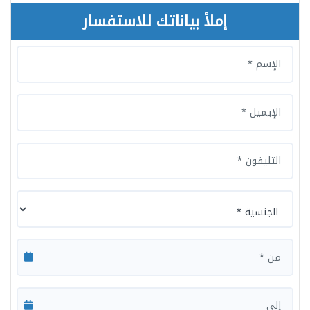
إملأ بياناتك للاستفسار