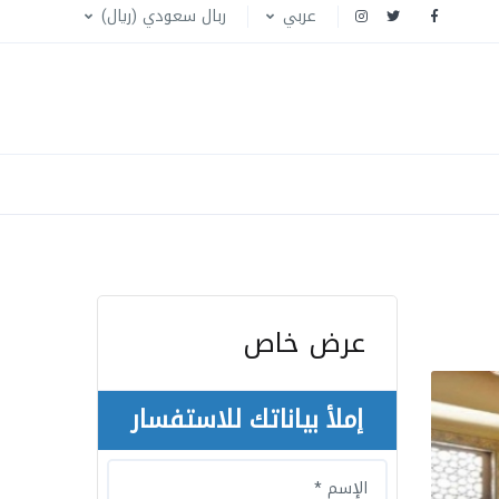
عربي
ربال سعودي (ريال)
عرض خاص
إملأ بياناتك للاستفسار