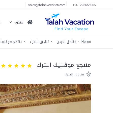
sales@talahvacation.com
+201225655056
فندق
ر
Home
فنادق الاردن
فنادق البتراء
منتجع موڤنبيك 
منتجع موڤنبيك البتراء
فنادق البتراء