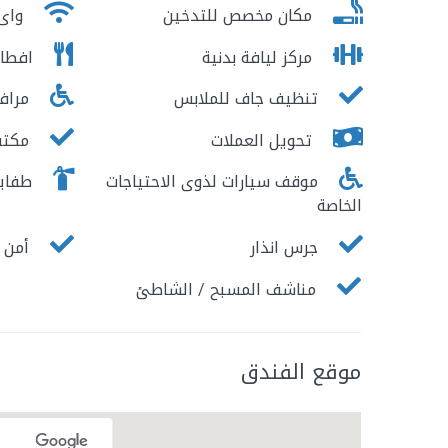
مكان مخصص للتدخين
واى 
مركز ليافة بدنية
افطار
تنظيف جاف للملابس
مرافق
تحويل العملات
مكتب 
موقف سيارات لذوى الاحتياجات
طفايا
الخاصة
جرس انذار
أمن ع
مناشف المسبح / الشاطئ
موقع الفندق