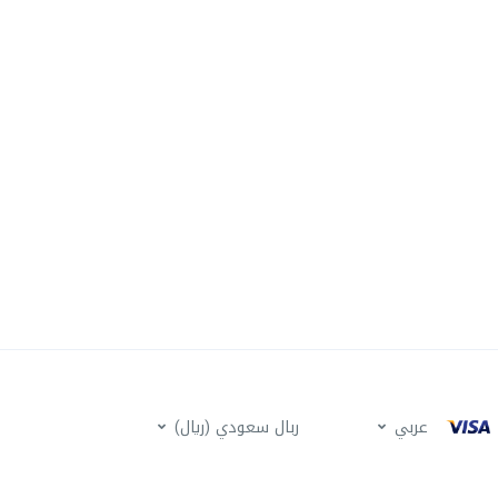
عربي
ربال سعودي (ريال)