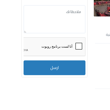
ية
ارسل