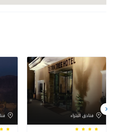
فنادق البتراء
فنا