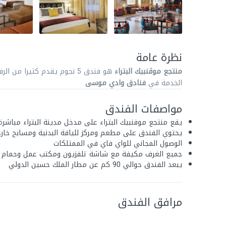
نظرة عامة
منتجع موڤنبيك البتراء
هو فندق 5 نجوم يقدم كثيرا من الرفاهية، استمتع بوقت منعش في
الخدمة في
فنادق وادي موسى
مواصفات الفندق
يقع منتجع موفنبيك البتراء على مدخل مدينة البتراء مباشرة
يحتوي الفندق على مطعم ومركز للياقة البدنية ومسابح خارج
الوصول المجاني للواي فاي في الممتلكات
جميع الغرف مكيفة مع شاشة تلفزيون ومكتب عمل وحمام
يبعد الفندق حوالي 90 كم عن مطار الملك حسين الدولي
مرافق الفندق