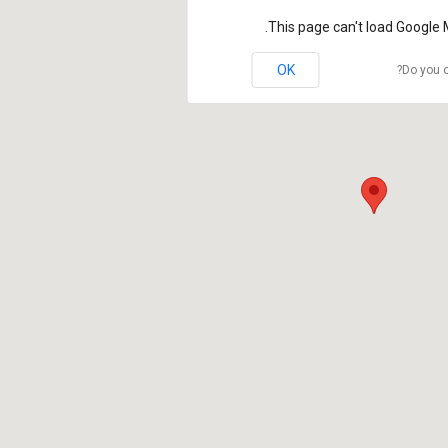
This page can't load Google 
OK
Do you o