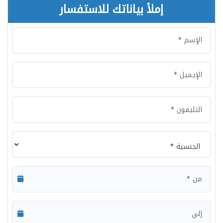
إملأ بياناتك للاستفسار