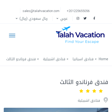
sales@talahvacation.com
+201225655056
عربي
ربال سعودي (ريال)
Home
فنادق اسبانيا
فنادق اشبيلية
فندق فرناندو الثالث
فندق فرناندو الثالث
فنادق اشبيلية