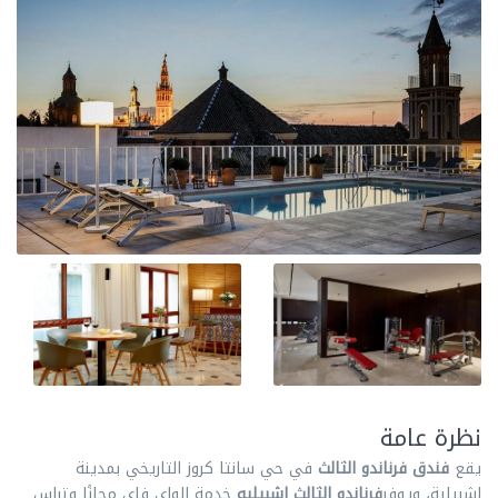
نظرة عامة
يقع
فندق فرناندو الثالث
في حي سانتا كروز التاريخي بمدينة
اشبيلية، ويوفر
فرناندو الثالث اشبيليه
خدمة الواي فاي مجانًا وتراس