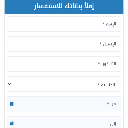
إملأ بياناتك للاستفسار