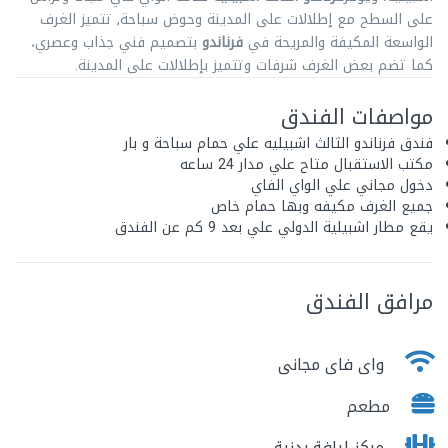
على السطح مع إطلالات على المدينة وحوض سباحة, تتميز الغرف
الواسعة المكيفة والمريحة في
فرناندو
بتصميم فني جذاب وعصري،
كما تضم بعض الغرف شرفات وتتميز بإطلالات على المدينة.
مواصفات الفندق
فندق فرناندو الثالث اشبيليه علي حمام سباحة و بار
مكتب الاستقبال متاح علي مدار 24 ساعه
دخول مجاني علي الواي الفاي
جميع الغرف مكيفه وبها حمام خاص
يقع مطار اشبيلية الدولي علي بعد 9 كم عن الفندق
مرافق الفندق
واى فاى مجانى
مطعم
مركز ليافة بدنية