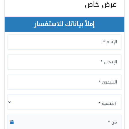
عرض خاص
إملأ بياناتك للاستفسار