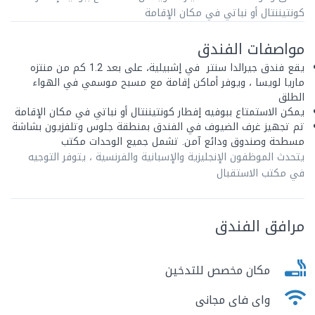
كونتيننتال أو نباتي في مكان الإقامة
مواصفات الفندق
يقع فندق جيرالدا سنتر في إشبيلية، على بعد 1.2 كم من منتزه
ماريا لويسا ، ويوفر أماكن إقامة مع مسبح موسمي في الهواء
الطلق
يمكن الاستمتاع ببوفيه إفطار كونتيننتال أو نباتي في مكان الإقامة
تم تجهيز غرف الضيوف في الفندق بمنطقة جلوس وتلفزيون بشاشة
مسطحة وصندوق ودائع آمن. تشمل جميع الوحدات مكتب
يتحدث الموظفون الإنجليزية والإسبانية والفرنسية ، يتوفر التوجيه
في مكتب الاستقبال
مرافق الفندق
مكان مخصص للتدخين
واى فاى مجانى