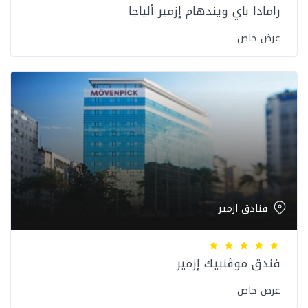
رامادا باي ويندهام إزمير ألياجا
عرض خاص
فنادق ازمير
فندق موڤنبيك إزمير
عرض خاص