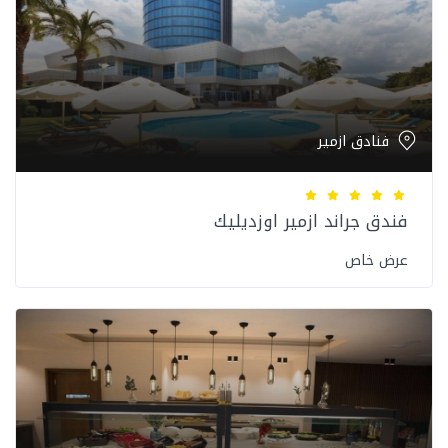
فنادق ازمير
فندق جراند ازمير اوزديليك
عرض خاص