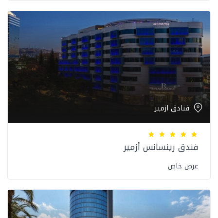
فنادق ازمير
فندق رينسانس أزمير
عرض خاص