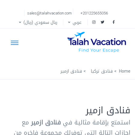
sales@talahvacation.com
+201225655056
عربي
ربال سعودي (ريال)
Home
فنادق تركيا
فنادق ازمير
فنادق ازمير
استمتع بإقامة مثالية في
فنادق ازمير
مع
اجازات التالة التي توفرلك مجموعة فاخره من