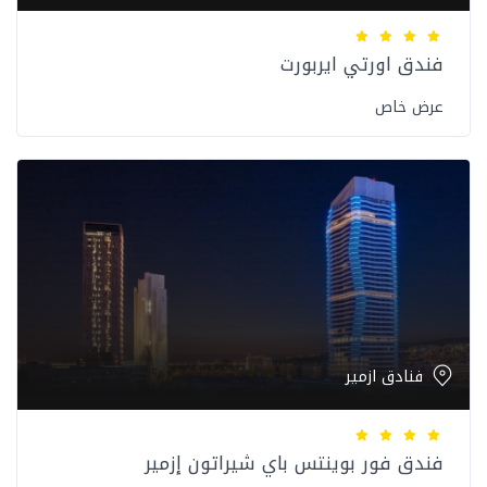
فندق اورتي ايربورت
عرض خاص
فنادق ازمير
فندق فور بوينتس باي شيراتون إزمير