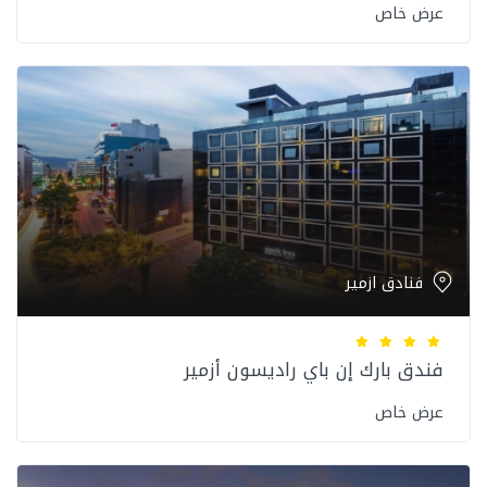
عرض خاص
فنادق ازمير
فندق بارك إن باي راديسون أزمير
عرض خاص