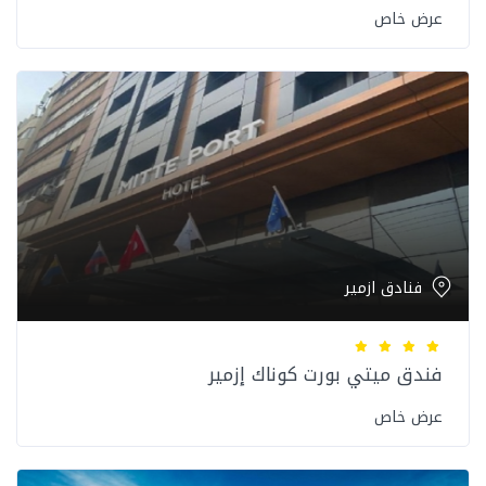
عرض خاص
فنادق ازمير
فندق ميتي بورت كوناك إزمير
عرض خاص