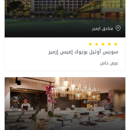
فنادق ازمير
سويس أوتيل بويوك إفيس إزمير
عرض خاص