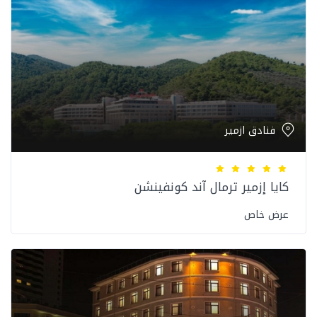
فنادق ازمير
كايا إزمير ترمال آند كونفينشن
عرض خاص