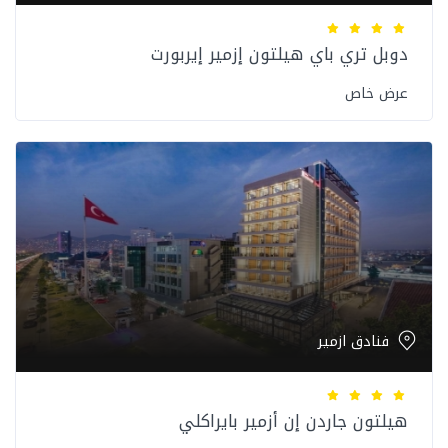
دوبل تري باي هيلتون إزمير إيربورت
عرض خاص
فنادق ازمير
هيلتون جاردن إن أزمير بايراكلي