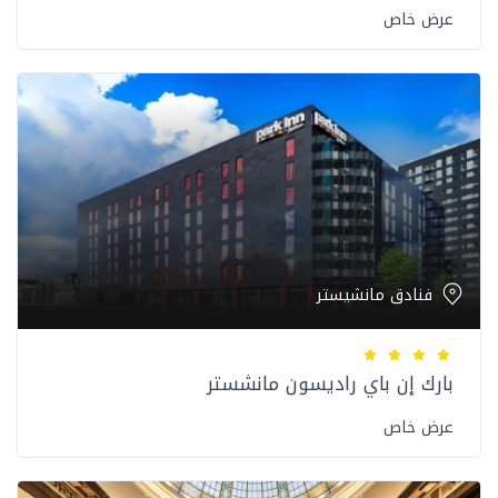
عرض خاص
فنادق مانشيستر
بارك إن باي راديسون مانشستر
عرض خاص