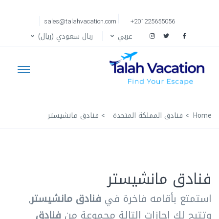
sales@talahvacation.com
+201225655056
عربي
ربال سعودي (ريال)
Home
فنادق المملكة المتحدة
فنادق مانشيستر
فنادق مانشيستر
استمتع بأقامه فاخرة في
فنادق مانشيستر
,
وتتيح لك اجازات التالة مجموعة من
فنادق