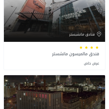
فنادق مانشيستر
فندق مالميسون مانشستر
عرض خاص