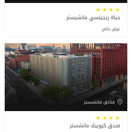
حياة ريجينسي مانشيستر
عرض خاص
فنادق مانشيستر
فندق كيوبيك مانشستر