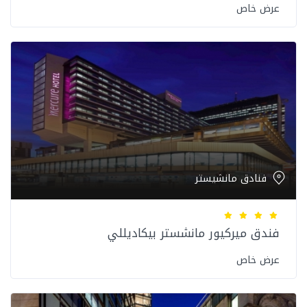
عرض خاص
فنادق مانشيستر
فندق ميركيور مانشستر بيكاديللي
عرض خاص