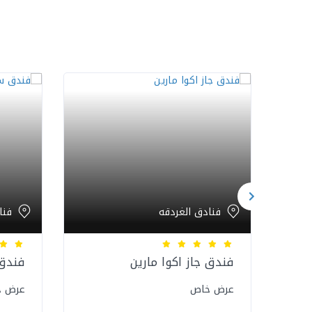
فنادق الغردقه
فنا
فندق جاز اكوا مارين
فندق
عرض خاص
عرض 