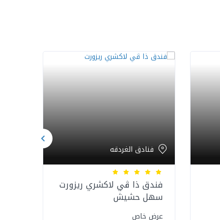
فنادق الغردقه
فن
فندق ذا ڤي لاكشري ريزورت
فندق
سهل حشيش ‏
عرض 
عرض خاص