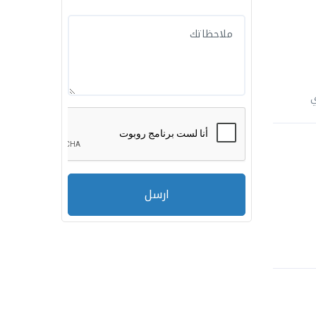
ي
ارسل