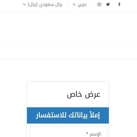
عربي
ربال سعودي (ريال)
عرض خاص
إملأ بياناتك للاستفسار