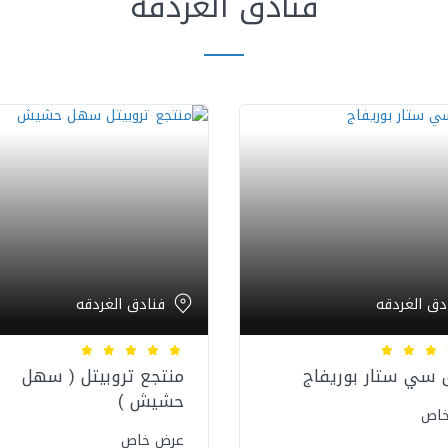
فنادق الغردقه
دق الغردقه
فنادق الغردقه
 سي ستار بوريفاج
منتجع تروبيتل ( سهل
حشيش ) ‏ ‏
خاص
عرض خاص