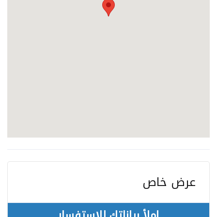
عرض خاص
إملأ بياناتك للاستفسار