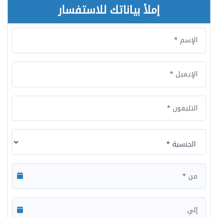
إملأ بياناتك للاستفسار