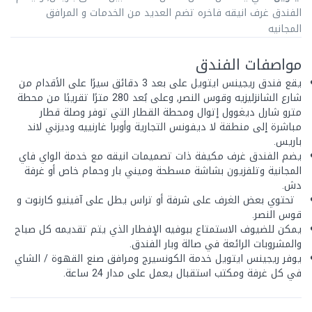
الفندق غرف انيقه فاخره تضم العديد من الخدمات و المرافق
المجانيه
مواصفات الفندق
يقع فندق ريجينس ايتويل على بعد 3 دقائق سيرًا على الأقدام من
شارع الشانزليزيه وقوس النصر, وعلى بُعد 280 مترًا تقريبًا من محطة
مترو شارل ديغوول إتوال ومحطة القطار التي توفر وصلة قطار
مباشرة إلى منطقة لا ديفونس التجارية وأوبرا غارنييه وديزني لاند
باريس.
يضم الفندق غرف مكيفة ذات تصميمات انيقه مع خدمة الواي فاي
المجانية وتلفزيون بشاشة مسطحة وميني بار وحمام خاص أو غرفة
دش.
تحتوي بعض الغرف على شرفة أو تراس يطل على آفينيو كارنوت و
قوس النصر.
يمكن للضيوف الاستمتاع ببوفيه الإفطار الذي يتم تقديمه كل صباح
والمشروبات الرائعة في صالة وبار الفندق.
يوفر ريجينس ايتويل خدمة الكونسيرج ومرافق صنع القهوة / الشاي
في كل غرفة ومكتب استقبال يعمل على مدار 24 ساعة.