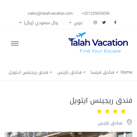
sales@talahvacation.com
+201225655056
عربي
ربال سعودي (ريال)
Home
فنادق فرنسا
فنادق باريس
فندق ريجينس ايتويل
فندق ريجينس ايتويل
فنادق باريس