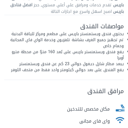
باريس
تقدم خدمات ومرافق علي أعلي مستوي, حجز
افضل فنادق
باريس
اصبح اسهل واسرع مع اجازات التالة
مواصفات الفندق
يحتوي فندق ويستمنستر باريس على مطعم ومركز للياقة البدنية
تم تجهيز جميع الغرف بشاشة تلفزيون وخدمة الواي فاي المجانية
وحمام خاص
يقع فندق ويستمنستر باريس على بُعد 160 مترًا من محطة مترو
أوبرا
يبعد مطار شارل ديغول حوالي 23 كم عن فندق ويستمنستر
يقع الفندق على بعد حوالي كيلومتر واحد فقط من متحف اللوفر
مرافق الفندق
مكان مخصص للتدخين
واى فاى مجانى