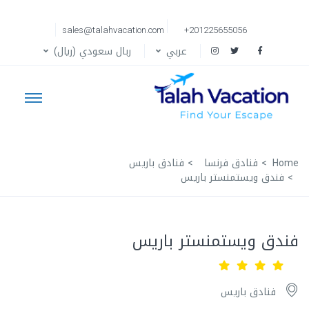
sales@talahvacation.com
+201225655056
عربي
ربال سعودي (ريال)
Home
فنادق فرنسا
فنادق باريس
فندق ويستمنستر باريس
فندق ويستمنستر باريس
فنادق باريس