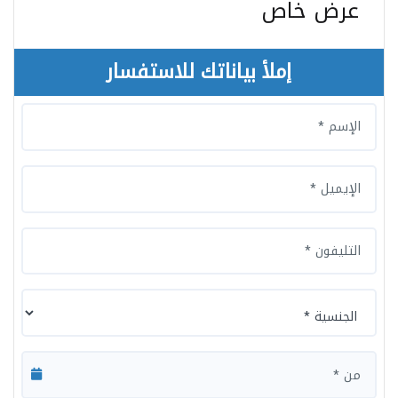
عرض خاص
إملأ بياناتك للاستفسار