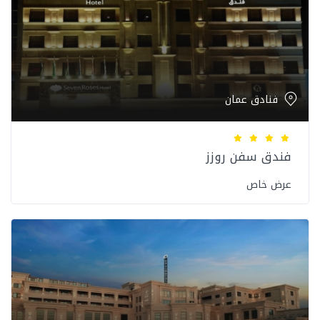
فنادق عمان
فندق سفن روزز
عرض خاص