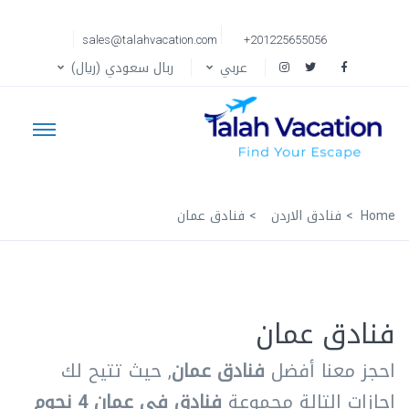
sales@talahvacation.com
+201225655056
عربي
ربال سعودي (ريال)
Home
فنادق الاردن
فنادق عمان
فنادق عمان
احجز معنا أفضل
فنادق عمان
, حيث تتيح لك
اجازات التالة مجموعة
فنادق في عمان 4 نجوم