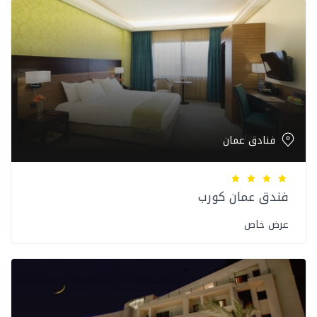
فنادق عمان
فندق عمان كورب
عرض خاص