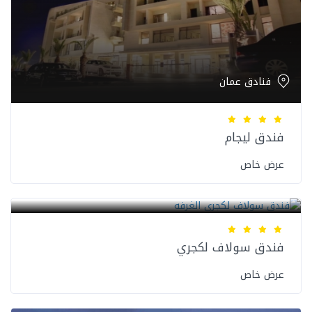
فنادق عمان
فندق ليجام
عرض خاص
فنادق عمان
فندق سولاف لكجري
عرض خاص