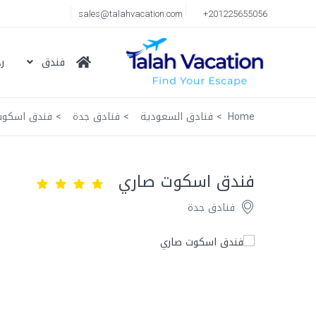
sales@talahvacation.com
+201225655056
فندق
ر
Home
فنادق السعودية
فنادق جدة
فندق اسكوت
فندق اسكوت صاري
فنادق جدة