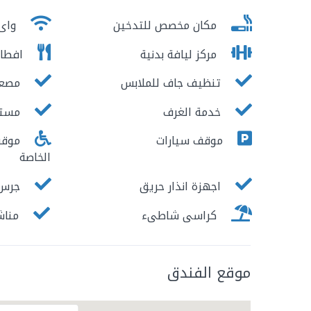
مكان مخصص للتدخين
واى 
مركز ليافة بدنية
افطار
تنظيف جاف للملابس
مصع
خدمة الغرف
مستو
موقف سيارات
موقف 
الخاصة
اجهزة انذار حريق
جرس ا
كراسى شاطىء
مناش
موقع الفندق