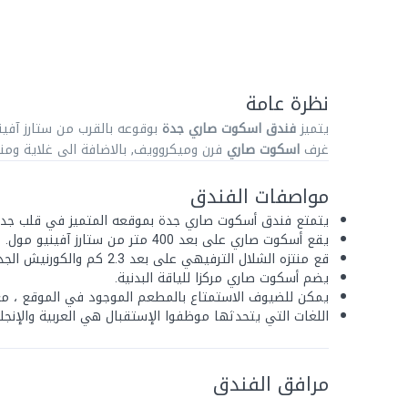
نظرة عامة
يتميز
فندق اسكوت صاري جدة
بوقوعه بالقرب من ستارز آفي
غرف
اسكوت صاري
فرن وميكروويف, بالاضافة الى غلاية ومن
مواصفات الفندق
يتمتع فندق أسكوت صاري جدة بموقعه المتميز في قلب جدة
يقع أسكوت صاري على بعد 400 متر من ستارز آفينيو مول.
قع منتزه الشلال الترفيهي على بعد 2.3 كم والكورنيش الجديد على بعد 11 كم من مكان الإقامة.
يضم أسكوت صاري مركزا للياقة البدنية.
يمكن للضيوف الاستمتاع بالمطعم الموجود في الموقع ، مع 
اللغات التي يتحدثها موظفوا الإستقبال هي العربية والإنجليز
مرافق الفندق