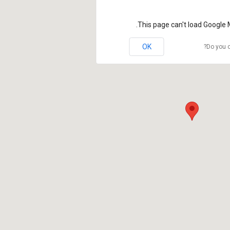
This page can't load Google 
OK
Do you o