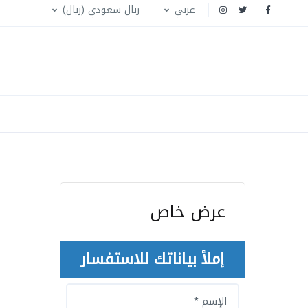
عربي
ربال سعودي (ريال)
عرض خاص
إملأ بياناتك للاستفسار