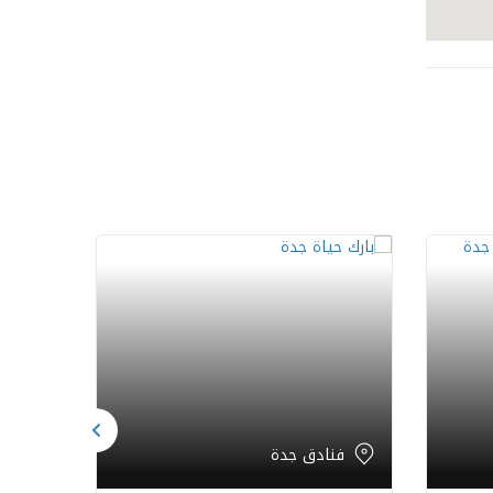
فنادق جدة
فن