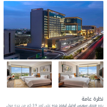
نظرة عامة
يقع
فندق سويس اوتيل ليفنج جده
علي بُعد 3.9 كم من جدة مول,