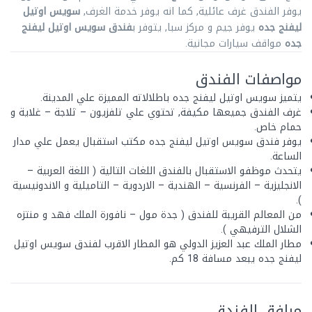
يوفر الفندق غرف عائلية, كما انه يوفر خدمة الغرف,
سويس اوتيل
ليفنج جده
يوفر جيم و مركز سبا, يتوفر ب
فندق سويس اوتيل ليفنج
جده
مواقف سيارات مجانية.
مواصفات الفندق
يتميز سويس اوتيل ليفنج جده باطلالاته المميزة علي المدينة.
غرف الفندق جميعها مكيفة, تحتوي علي تلفزيون – ثلاجة – غلاية و
حمام خاص.
يوفر فندق سويس اوتيل ليفنج جده مكتب استقبال يعمل علي مدار
الساعة.
يتحدث موظفو الاستقبال بالفندق اللغات التالية ( اللغة العربية –
الانجليزية – الفرنسية – الهندية – الاردوية – التاميلية و الاندونيسية
).
من المعالم القريبة للفندق ( جدة مول – نافورة الملك فهد و منتزه
الشلال الترفيهي ).
مطار الملك عبد العزيز الدولي هو المطار الاقرب لفندق سويس اوتيل
ليفنج جده يبعد مسافة 18 كم.
مرافق الفندق