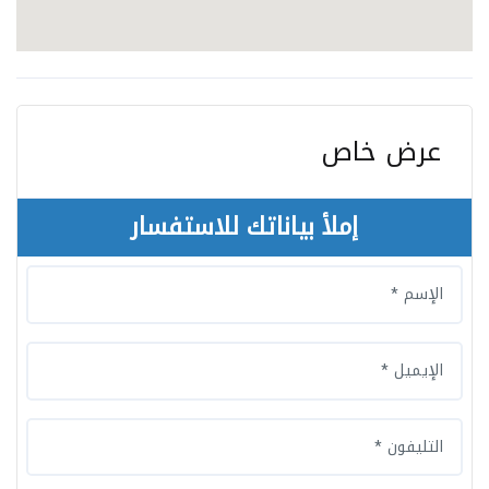
عرض خاص
إملأ بياناتك للاستفسار