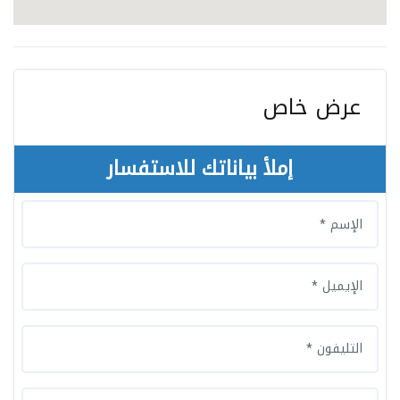
عرض خاص
إملأ بياناتك للاستفسار