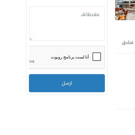
فنادق
ارسل