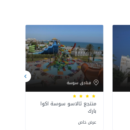
فنادق سوسة
فن
منتجع ثالاسو سوسة اكوا
فندق
بارك
عرض 
عرض خاص