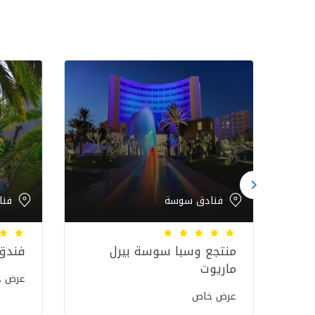
فنادق سوسة
فنا
وسة
منتجع وسبا سوسة بيرل
فندق 
ماريوت
عرض 
عرض خاص