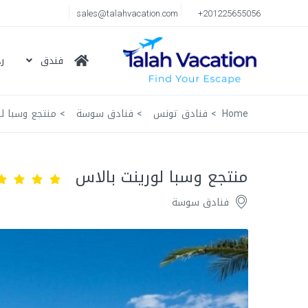
sales@talahvacation.com
+201225655056
فندق
ر
Home
فنادق تونس
فنادق سوسة
منتجع وسبا لو
منتجع وسبا لورينت بالاس
فنادق سوسة