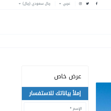
عربي
ربال سعودي (ريال)
عرض خاص
إملأ بياناتك للاستفسار