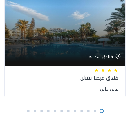
فنادق سوسة
فندق مرحبا بيتش
عرض خاص