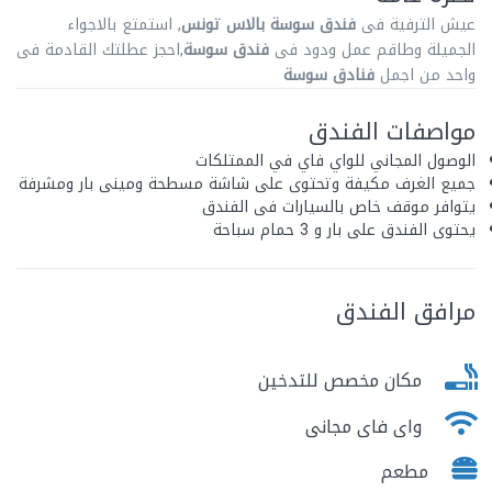
عيش الترفية فى
فندق سوسة بالاس تونس
, استمتع بالاجواء
الجميلة وطاقم عمل ودود فى
فندق سوسة
,احجز عطلتك القادمة فى
واحد من اجمل
فنادق سوسة
مواصفات الفندق
الوصول المجاني للواي فاي في الممتلكات
جميع الغرف مكيفة وتحتوى على شاشة مسطحة ومينى بار ومشرفة
يتوافر موقف خاص بالسيارات فى الفندق
يحتوى الفندق على بار و 3 حمام سباحة
مرافق الفندق
مكان مخصص للتدخين
واى فاى مجانى
مطعم