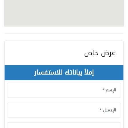
عرض خاص
إملأ بياناتك للاستفسار