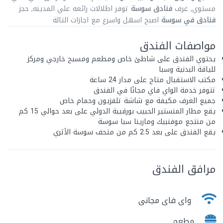
مستوي, غرف
فنادق سوسة
توفر اطلالات رائعه علي المدينه, حجز
فنادق في سوسة
اصبح اسهل واسرع مع اجازات التالة
مواصفات الفندق
يحتوي الفندق على شاطئ خاص ومطعم ومسبح خارجي ومركز
للياقة البدنية وسبا
مكتب الاستقبال متاح على مدار 24 ساعة
تتوفر خدمة الواي فاي مجانًا في الفندق
جميع الغرف مكيفة مع شاشة تلفزيون وحمام خاص
يقع مطار المنستير الحبيب بورقيبة الدولي على بعد حوالي 15 كم
من منتجع موفنبيك ومارينا سبا سوسة
يقع الفندق على بعد 2.5 كم من متحف سوسة الأثري
مرافق الفندق
واى فاى مجانى
مطعم