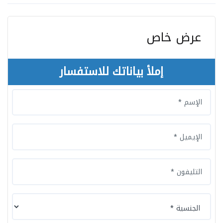
عرض خاص
إملأ بياناتك للاستفسار