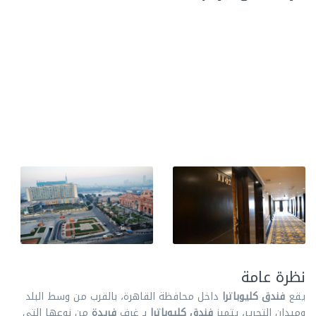
نظرة عامة
يقع
فندق كليوباترا
داخل محافظة القاهرة، بالقرب من وسط البلد
وميدان التحرير، يتميز
فندق كليوباترا
بـ غرف
فريدة
من نوعها التي