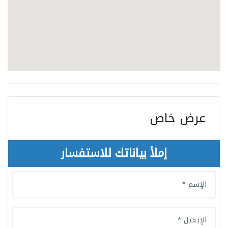
عرض خاص
إملأ بياناتك للاستفسار