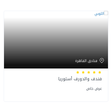
فنادق القاهرة
فندف والدورف أستوريا
عرض خاص