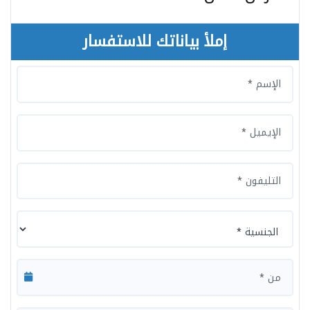
إملأ بياناتك للاستفسار