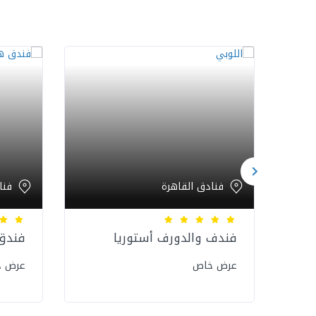
فنادق القاهرة
فنا
فندف والدورف أستوريا
فندق
عرض خاص
عرض 