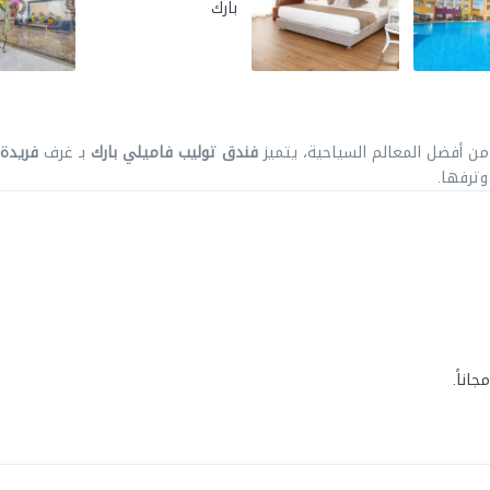
 من أفضل المعالم السياحية، يتميز
فندق
توليب فاميلي بارك
بـ غرف
فريدة
ترفها.
اناً.