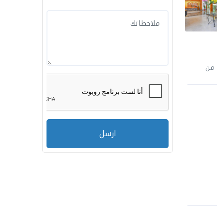
من
ارسل