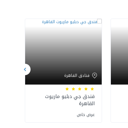
فنادق القاهرة
فن
فندق جي دبليو ماريوت
فندق
القاهرة
عرض 
عرض خاص