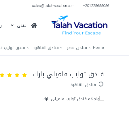
sales@talahvacation.com
+201225655056
فندق
ر
Home
فنادق مصر
فنادق القاهرة
فندق توليب فا
فندق توليب فاميلي بارك
فنادق القاهرة