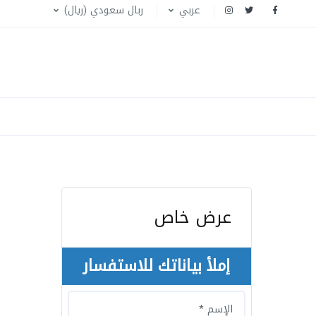
عربي
ربال سعودي (ريال)
عرض خاص
إملأ بياناتك للاستفسار