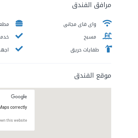
مرافق الفندق
واى فاى مجانى
مطع
مسبح
خدمة
طفايات حريق
اجهزة
موقع الفندق
Maps correctly.
wn this website?