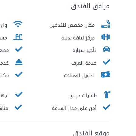
مرافق الفندق
مكان مخصص للتدخين
واى 
مركز ليافة بدنية
مسب
تأجير سيارة
مصع
خدمة الغرف
خدمات
تحويل العملات
مكتب 
طفايات حريق
اجهزة
أمن على مدار الساعة
مناش
موقع الفندق