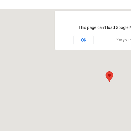
This page can't load Google 
OK
Do you o