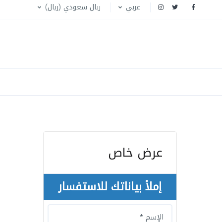
عربي
ربال سعودي (ريال)
عرض خاص
إملأ بياناتك للاستفسار