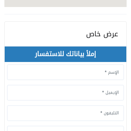
عرض خاص
إملأ بياناتك للاستفسار