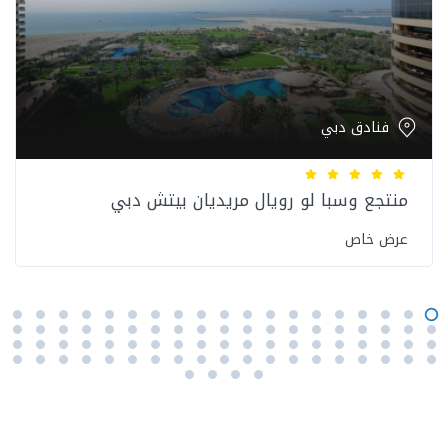
فنادق دبي
منتجع وسبا لو رويال مريديان بيتش دبي
عرض خاص