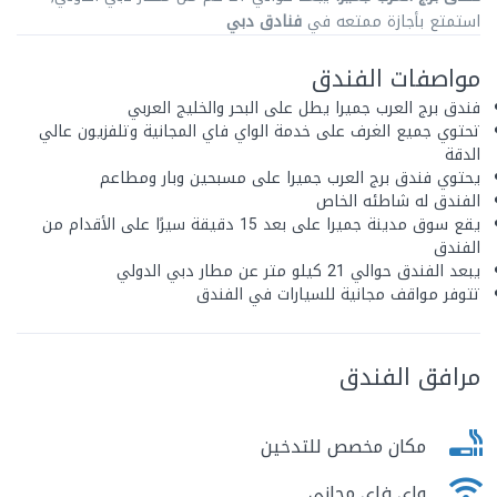
استمتع بأجازة ممتعه في
فنادق دبي
مواصفات الفندق
فندق برج العرب جميرا يطل على البحر والخليج العربي
تحتوي جميع الغرف على خدمة الواي فاي المجانية وتلفزيون عالي
الدقة
يحتوي فندق برج العرب جميرا على مسبحين وبار ومطاعم
الفندق له شاطئه الخاص
يقع سوق مدينة جميرا على بعد 15 دقيقة سيرًا على الأقدام من
الفندق
يبعد الفندق حوالي 21 كيلو متر عن مطار دبي الدولي
تتوفر مواقف مجانية للسيارات في الفندق
مرافق الفندق
مكان مخصص للتدخين
واى فاى مجانى