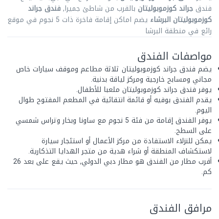
فندق
جراند كوزموبوليتان
بالقرب من شاطئ جميرا,
فندق جراند
كوزموبوليتان البرشاء
يضم اماكن إقامة فاخرة ذات 5 نجوم في موقع
رائع في منطقة البرشا
مواصفات الفندق
يضم فندق جراند كوزموبوليتان ثلاثة مطاعم وموقف سيارات خاص
مجاني ومسابح خارجية ومركز لياقة بدنية.
يوفر فندق جراند كوزموبوليتان ملعبا للأطفال.
يقدم الفندق بوفيه أو قائمة انتقائية في المطعم المفتوح طوال
اليوم.
يوفر الفندق إقامة من فئة 5 نجوم مع ساونا وبخار وتراس شمسي
على السطح.
يمكن للنزلاء الاستفادة من مركز الأعمال أو استئجار سيارة
لاستكشاف المنطقة أو شراء هدية من متجر الهدايا التذكارية.
أقرب مطار من الفندق هو مطار دبي الدولي, حيث يقع على بعد 26
كم.
مرافق الفندق