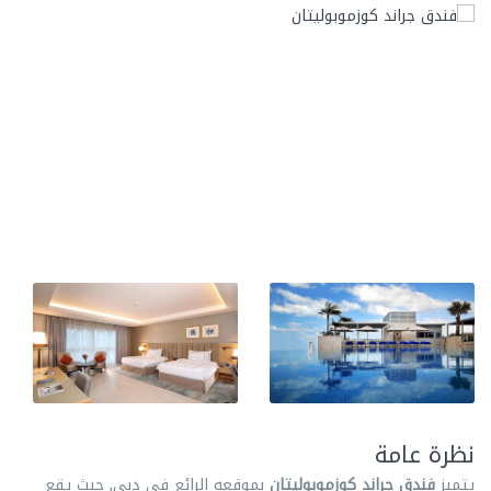
نظرة عامة
يتميز
فندق جراند كوزموبوليتان
بموقعه الرائع في دبي, حيث يقع