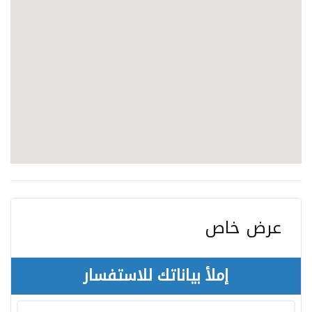
عرض خاص
إملأ بياناتك للاستفسار