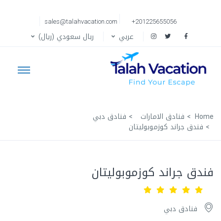
sales@talahvacation.com
+201225655056
عربي
ربال سعودي (ريال)
Home
فنادق الامارات
فنادق دبي
فندق جراند كوزموبوليتان
فندق جراند كوزموبوليتان
فنادق دبي