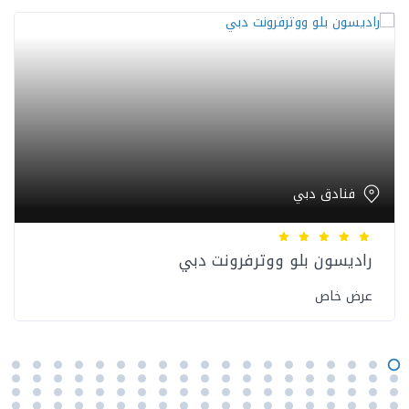
فنادق دبي
راديسون بلو ووترفرونت دبي
عرض خاص