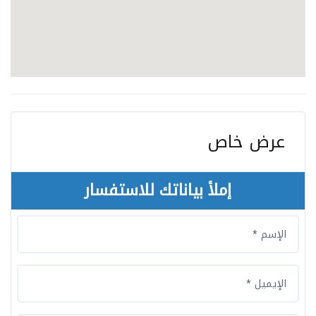
عرض خاص
إملأ بياناتك للاستفسار