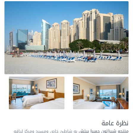
نظرة عامة
منتجع شيراتون جميرا بيتش
به شاطئ خاص ومسبح ومركز لياقه