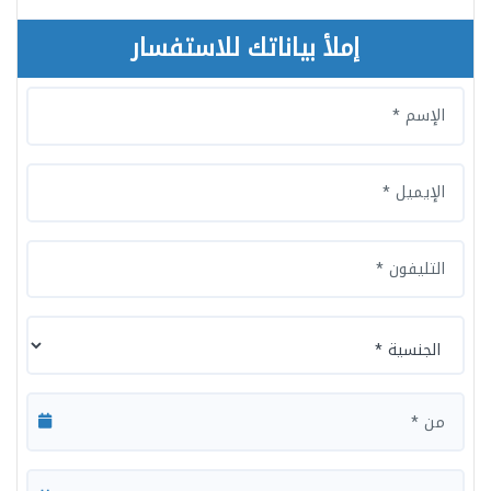
إملأ بياناتك للاستفسار