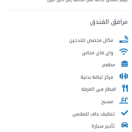
مرافق الفندق
مكان مخصص للتدخين
واى فاى مجانى
مطعم
مركز ليافة بدنية
افطار فى الغرفة
مسبح
تنظيف جاف للملابس
تأجير سيارة