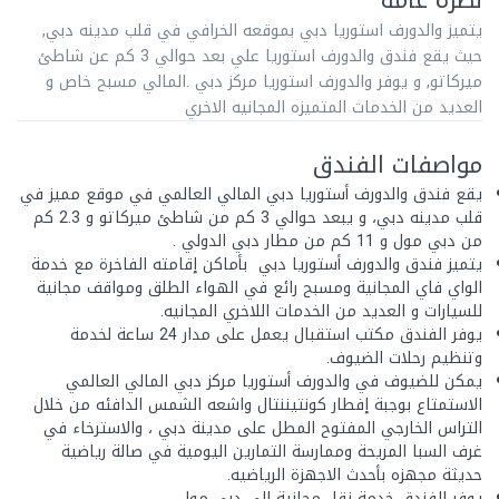
نظرة عامة
يتميز والدورف استوريا دبي بموقعه الخرافي في قلب مدينه دبي,
حيث يقع فندق والدورف استوريا علي بعد حوالي 3 كم عن شاطئ
ميركاتو, و يوفر والدورف استوريا مركز دبي .المالي مسبح خاص و
العديد من الخدمات المتميزه المجانيه الاخري
مواصفات الفندق
يقع فندق والدورف أستوريا دبي المالي العالمي في موقع مميز في
قلب مدينه دبي، و يبعد حوالي 3 كم من شاطئ ميركاتو و 2.3 كم
من دبي مول و 11 كم من مطار دبي الدولي .
يتميز فندق والدورف أستوريا دبي بأماكن إقامته الفاخرة مع خدمة
الواي فاي المجانية ومسبح رائع في الهواء الطلق ومواقف مجانية
للسيارات و العديد من الخدمات اللاخري المجانيه.
يوفر الفندق مكتب استقبال يعمل على مدار 24 ساعة لخدمة
وتنظيم رحلات الضيوف.
يمكن للضيوف في والدورف أستوريا مركز دبي المالي العالمي
الاستمتاع بوجبة إفطار كونتيننتال واشعه الشمس الدافئه من خلال
التراس الخارجي المفتوح المطل على مدينة دبي ، والاسترخاء في
غرف السبا المريحة وممارسة التمارين اليومية في صالة رياضية
حديثة مجهزه بأحدث الاجهزة الرياضيه.
يوفر الفندق خدمة نقل مجانية إلى دبي مول.