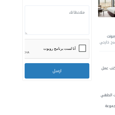
مونت
بح خارجي
كتب عمل
ارسل
ت الطهي
جموعة