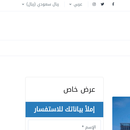
عربي
ربال سعودي (ريال)
عرض خاص
إملأ بياناتك للاستفسار