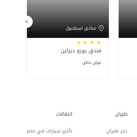
فنادق اسطنبول
فن
فندق يورو ديزاين
فندق
عرض خاص
عرض 
طيران
انتقالات
حجز طيران
تأجير سيارات في مصر