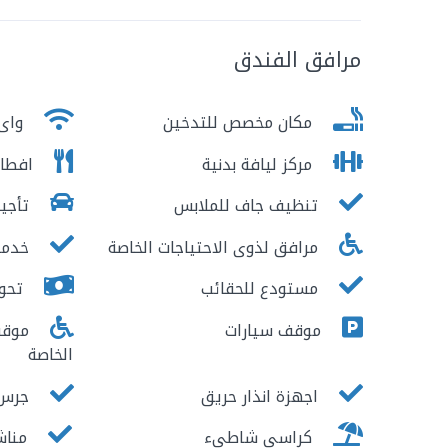
مرافق الفندق
مكان مخصص للتدخين
واى 
مركز ليافة بدنية
افطار
تنظيف جاف للملابس
تأجير
مرافق لذوى الاحتياجات الخاصة
خدمة
مستودع للحقائب
تحوي
موقف سيارات
موقف 
الخاصة
اجهزة انذار حريق
جرس ا
كراسى شاطىء
مناش