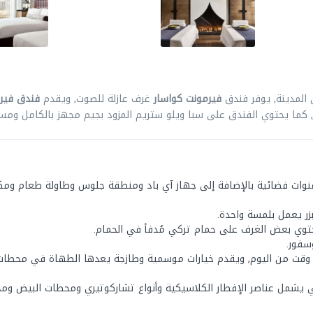
 المدينة, يوفر فندق
فيرمونت كواسار
غرف عازلة للصوت, ويقدم
فندق فير
, كما يحتوي الفندق على سبا ويلو ستريم المزود بجيم مجهز بالكامل ومس
نوات فضائية بالإضافة إلى جهاز آي باد ومنطقة جلوس وطاولة طعام وم
ر يعمل بلمسة واحدة.
ي بعض الغرف على حمام تركي مُدفأ في الحمام.
سفور.
 وقت من اليوم, ويقدم خيارات موسمية وطازجة يعدها الطهاة في محطا
ي يشمل عناصر الإفطار الكلاسيكية وأنواع تشاركوتيري ومحطات البيض وم