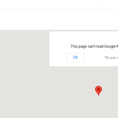
This page can't load Google 
OK
Do you o