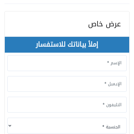
عرض خاص
إملأ بياناتك للاستفسار