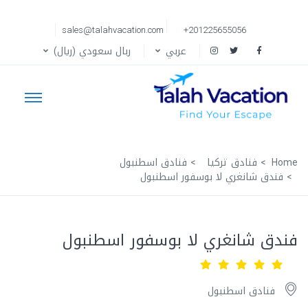
sales@talahvacation.com
+201225655056
عربي
ربال سعودي (ريال)
Home
فنادق تركيا
فنادق اسطنبول
فندق شانغري لا بوسفور اسطنبول
فندق شانغري لا بوسفور اسطنبول
فنادق اسطنبول