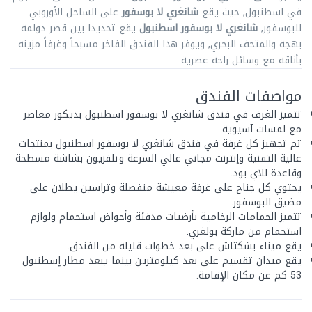
في اسطنبول, حيث يقع
شانغري لا بوسفور
على الساحل الأوروبي
للبوسفور,
شانغري لا بوسفور اسطنبول
يقع تحديدا بين قصر دولمة
بهجة والمتحف البحري, ويوفر هذا الفندق الفاخر مسبحاً وغرفاً مزينة
بأناقة مع وسائل راحة عصرية
مواصفات الفندق
تتميز الغرف في فندق شانغري لا بوسفور اسطنبول بديكور معاصر
مع لمسات آسيوية.
تم تجهيز كل غرفة في فندق شانغري لا بوسفور اسطنبول بمنتجات
عالية التقنية وإنترنت مجاني عالي السرعة وتلفزيون بشاشة مسطحة
وقاعدة للآي بود.
يحتوي كل جناح على غرفة معيشة منفصلة وتراسين يطلان على
مضيق البوسفور.
تتميز الحمامات الرخامية بأرضيات مدفئة وأحواض استحمام ولوازم
استحمام من ماركة بولغري.
يقع ميناء بشكتاش على بعد خطوات قليلة من الفندق.
يقع ميدان تقسيم على بعد كيلومترين بينما يبعد مطار إسطنبول
53 كم عن مكان الإقامة.