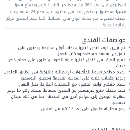
اسطنبول
على بعد 350 متر فقط من الباراز الكبير, ويتمتع
فندق
فينيرا
اسطنبول بمطعم بانورامي مفتوح على مدار 24 ساعة وغرف
حديثة للضيوف مع خدمة الواي فاي المجانية, كما يضم الفندق مركزا
للياقة البدنية
مواصفات الفندق
تم تزيين غرف فندق فينيرا بدرجات ألوان محايدة وتحتوي على
تلفزيون بشاشة مسطحة ومكتب للعمل.
جميع الغرف في فندق فينيرا عازلة للصوت وتحتوي على حمام خاص
حديث.
يقدم مطعم فيرونا المأكلولات الإيطالية والتركية في الطابق العلوي,
ويوفر إطلالات خلابة على المدينة القديمة ومضيق البوسفور.
يقدم مقهى وايت القهوة مع المعجنات الطازجة خلال النهار.
تبعد محطة مترو فيزنيسيلر عن الفندق بمسافة قليلة, وهو ما يوفر
سهولة الوصول إلى مواقع أخرى في المدينة, بما في ذلك ميدان
تقسيم.
يقع مطار اسطنبول على بعد 47 كم من الفندق.