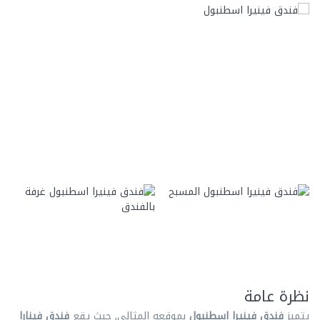
نظرة عامة
يتميز
فندق فينيرا اسطنبول
بموقعه المثالي, حيث يقع
فندق فينارا