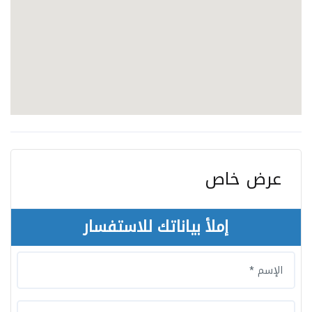
عرض خاص
إملأ بياناتك للاستفسار