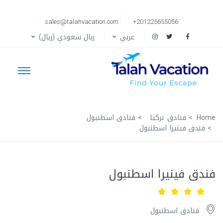
sales@talahvacation.com
+201225655056
عربي
ربال سعودي (ريال)
Home
فنادق تركيا
فنادق اسطنبول
فندق فينيرا اسطنبول
فندق فينيرا اسطنبول
فنادق اسطنبول