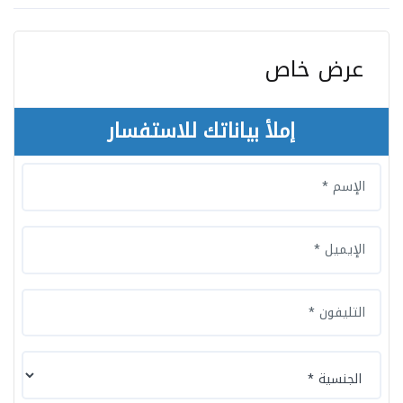
عرض خاص
إملأ بياناتك للاستفسار