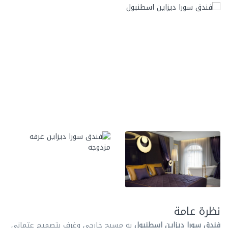
نظرة عامة
فندق سورا ديزاين اسطنبول
به مسبح خارجي وغرف بتصميم عثماني