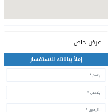
عرض خاص
إملأ بياناتك للاستفسار