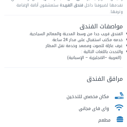
نقدمها لضيوفنا داخل
فندق الفريدة
ستعشقون أناقة الإقامة
وترفها.
مواصفات الفندق
الفندق قريب جدا من وسط المدينة والمعالم السياحية.
خدمه مكتب استقبال على مدار 24 ساعة.
غرف عازلة للصوت ومصعد وخدمة نقل المطار
والتحدث باللغات التالية :
(العربية –الانجليزية – الإسبانية)
مرافق الفندق
مكان مخصص للتدخين
واى فاى مجانى
مطعم