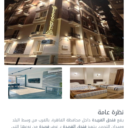
نظرة عامة
يقع
فندق الفريدة
داخل محافظة القاهرة، بالقرب من وسط البلد
وميدان التحرير، يتميز
فندق الفريدة
بـ غرف
فريدة
من نوعها التي