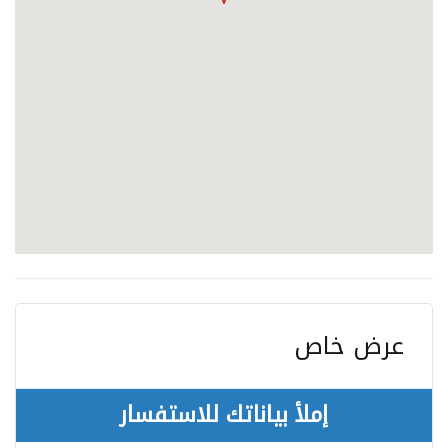
عرض خاص
إملأ بياناتك للاستفسار